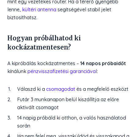
mint egy vezetékes router. Ha a térerő gyengébb
lenne,
kültéri antenna
segítségével stabil jelet
biztosíthatsz.
Hogyan próbálhatod ki
kockázatmentesen?
A kipróbálás kockázatmentes –
14 napos próbaidőt
kínálunk
pénzvisszafizetési garanciával
:
Válaszd ki a
csomagodat
és a megfelelő eszközt
Futár 3 munkanapon belül kiszállítja az előre
aktivált csomagot
14 napig próbáld ki otthon, a valós használatod
során
Ha nem felel meg, visszaküldöd és visszakapod a