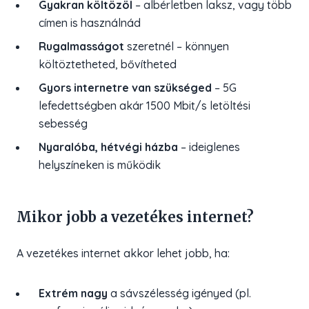
Gyakran költözöl
– albérletben laksz, vagy több
címen is használnád
Rugalmasságot
szeretnél – könnyen
költöztetheted, bővítheted
Gyors internetre van szükséged
– 5G
lefedettségben akár 1500 Mbit/s letöltési
sebesség
Nyaralóba, hétvégi házba
– ideiglenes
helyszíneken is működik
Mikor jobb a vezetékes internet?
A vezetékes internet akkor lehet jobb, ha:
Extrém nagy
a sávszélesség igényed (pl.