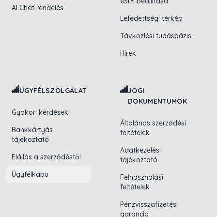
eSIM beállítása
AI Chat rendelés
Lefedettségi térkép
Távközlési tudásbázis
Hírek
ÜGYFÉLSZOLGÁLAT
JOGI
DOKUMENTUMOK
Gyakori kérdések
Általános szerződési
Bankkártyás
feltételek
tájékoztató
Adatkezelési
Elállás a szerződéstől
tájékoztató
Ügyfélkapu
Felhasználási
feltételek
Pénzvisszafizetési
garancia