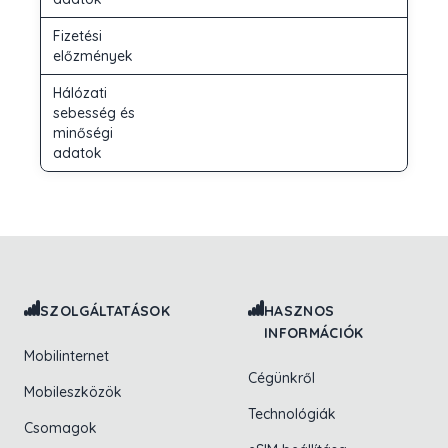
Fizetési
előzmények
Hálózati
sebesség és
minőségi
adatok
Lábléc navigáció
SZOLGÁLTATÁSOK
HASZNOS
INFORMÁCIÓK
Mobilinternet
Cégünkről
Mobileszközök
Technológiák
Csomagok