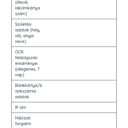
útlevél,
lakcímkártya
szám)
Születési
adatok (hely,
idő, anyja
neve)
OCR
feldolgozás
eredményei
(ideiglenes, 7
nap)
Bankkártya/b
ankszámla
adatok
IP cím
Hálózati
forgalmi