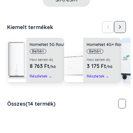
Kiemelt termékek
HomeNet 5G Router Pro
HomeNet 4G+ Router
Beltéri
Beltéri
Havi bérleti díj:
Havi bérleti díj:
8 763 Ft
3 175 Ft
/hó
/hó
Részletek →
Részletek →
Összes
(
14 termék
)
Népszerű
HomeNet 5G Router Pro
Új
Beltéri