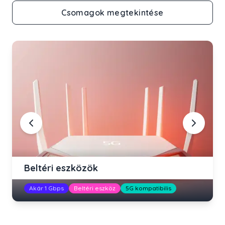
Csomagok megtekintése
Beltéri eszközök
Akár 1 Gbps
Beltéri eszköz
5G kompatibilis