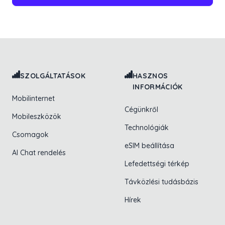
Lábléc navigáció
SZOLGÁLTATÁSOK
HASZNOS
INFORMÁCIÓK
Mobilinternet
Cégünkről
Mobileszközök
Technológiák
Csomagok
eSIM beállítása
AI Chat rendelés
Lefedettségi térkép
Távközlési tudásbázis
Hírek