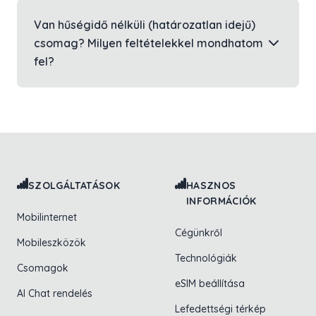
Van hűségidő nélküli (határozatlan idejű)
csomag? Milyen feltételekkel mondhatom
fel?
Lábléc navigáció
SZOLGÁLTATÁSOK
HASZNOS
INFORMÁCIÓK
Mobilinternet
Cégünkről
Mobileszközök
Technológiák
Csomagok
eSIM beállítása
AI Chat rendelés
Lefedettségi térkép