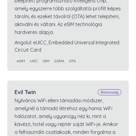
beépített programozható intelligens chip,
amely egyszerre több szolgáltatói profilt képes
tárolni, és ezeket távolról (OTA) lehet telepíteni,
aktiválni és váltani. Az eSIM technológia
hardveres alapja.
Angolul:
eUICC, Embedded Universal Integrated
Circuit Card
eSIM
UICC
iSIM
GSMA
OTA
Evil Twin
Biztonság
Nyilvános WiFi elleni támadási módszer,
amelynél a támadó létrehoz egy hamis WiFi
hálózatot, amely ugyanúgy néz ki, mint a
kávézó, hotel vagy reptér saját WiFi-je. Amikor
a felhasználó csatlakozik, minden forgalma a