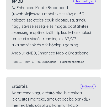
eMBB
Technológia
Az Enhanced Mobile Broadband
(továbbfejlesztett mobil szélessáv) az 5G
hálózati szeletelés egyik alaptípusa, amely
nagy sávszélességre és magas adatátviteli
sebességre optimalizált. Tipikus felhasználási
területei a videóstreaming, az AR/VR
alkalmazások és a felhőalapú gaming.
Angolul:
eMBB, Enhanced Mobile Broadband
uRLLC
mMTC
5G Standalone
Hálózati szeletelés
Erősítés
Hálózat
Az antenna vagy erősítő által biztosított
jelerősítés mértéke, amelyet decibelben (dB)
mérnek. Befolyásolja a kommunikáció