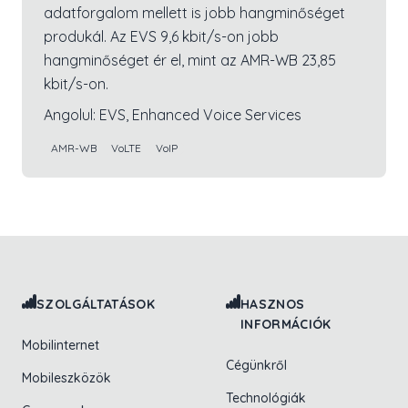
adatforgalom mellett is jobb hangminőséget
produkál. Az EVS 9,6 kbit/s-on jobb
hangminőséget ér el, mint az AMR-WB 23,85
kbit/s-on.
Angolul:
EVS, Enhanced Voice Services
AMR-WB
VoLTE
VoIP
Lábléc navigáció
SZOLGÁLTATÁSOK
HASZNOS
INFORMÁCIÓK
Mobilinternet
Cégünkről
Mobileszközök
Technológiák