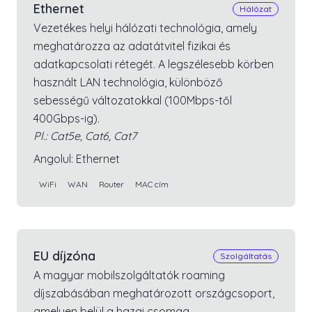
Ethernet
Hálózat
Vezetékes helyi hálózati technológia, amely
meghatározza az adatátvitel fizikai és
adatkapcsolati rétegét. A legszélesebb körben
használt LAN technológia, különböző
sebességű változatokkal (100Mbps-től
400Gbps-ig).
Pl.:
Cat5e, Cat6, Cat7
Angolul:
Ethernet
WiFi
WAN
Router
MAC cím
EU díjzóna
Szolgáltatás
A magyar mobilszolgáltatók roaming
díjszabásában meghatározott országcsoport,
amelyen belül a hazai csomag