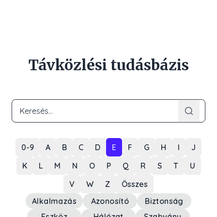
Távközlési tudásbázis
0-9
A
B
C
D
E
F
G
H
I
J
K
L
M
N
O
P
Q
R
S
T
U
V
W
Z
Összes
Alkalmazás
Azonosító
Biztonság
Eszköz
Hálózat
Szabvány