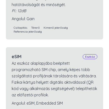
hatótávolságát és minőségét.
Pl.:
12dB
Angolul:
Gain
Csillapítás
Térerő
Kimenő jelerősség
Referencia jelerősség
eSIM
Eszköz
Az eszköz alaplapjába beépített
programozható SIM chip, amely képes több
szolgáltató profiljának tárolására és váltására.
Fizikai kártya helyett digitális aktiválással (QR
kód vagy alkalmazás segítségével) telepíthetők
az előfizetői profilok.
Angolul:
eSIM, Embedded SIM