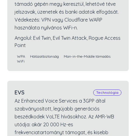
támadó gépén megy keresztül, lehetővé téve
jelszavak, üzenetek és banki adatok elfogását.
Védekezés: VPN vagy Cloudflare WARP
használata nyilvános WiFi-n.
Angolul:
Evil Twin, Evil Twin Attack, Rogue Access
Point
WPA
Hálózatbiztonság
Man-in-the-Middle támadás
WiFi
EVS
Technológia
Az Enhanced Voice Services a 3GPP által
szabványosított, legújabb generációs
beszédkodek VoLTE hívásokhoz. Az AMR-WB
utódja: akár 20 000 Hz-es
frekvenciatartományt támogat, és kisebb