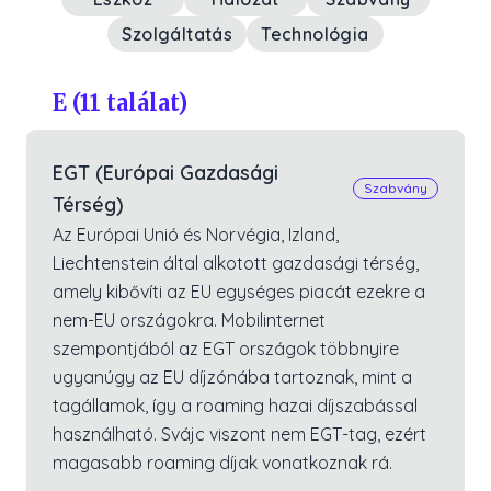
Szolgáltatás
Technológia
E
(
11
találat)
EGT (Európai Gazdasági
Szabvány
Térség)
Az Európai Unió és Norvégia, Izland,
Liechtenstein által alkotott gazdasági térség,
amely kibővíti az EU egységes piacát ezekre a
nem-EU országokra. Mobilinternet
szempontjából az EGT országok többnyire
ugyanúgy az EU díjzónába tartoznak, mint a
tagállamok, így a roaming hazai díjszabással
használható. Svájc viszont nem EGT-tag, ezért
magasabb roaming díjak vonatkoznak rá.