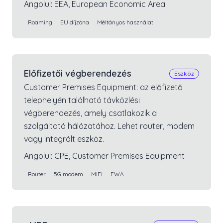
Angolul:
EEA, European Economic Area
Roaming
EU díjzóna
Méltányos használat
Előfizetői végberendezés
Eszköz
Customer Premises Equipment: az előfizető
telephelyén található távközlési
végberendezés, amely csatlakozik a
szolgáltató hálózatához. Lehet router, modem
vagy integrált eszköz.
Angolul:
CPE, Customer Premises Equipment
Router
5G modem
MiFi
FWA