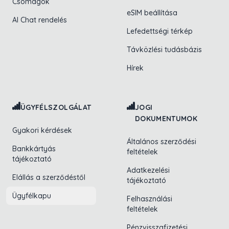
Csomagok
eSIM beállítása
AI Chat rendelés
Lefedettségi térkép
Távközlési tudásbázis
Hírek
ÜGYFÉLSZOLGÁLAT
JOGI
DOKUMENTUMOK
Gyakori kérdések
Általános szerződési
Bankkártyás
feltételek
tájékoztató
Adatkezelési
Elállás a szerződéstől
tájékoztató
Ügyfélkapu
Felhasználási
feltételek
Pénzvisszafizetési